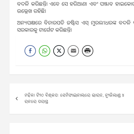
ବଦଳି କରିଛନ୍ତି। ଏବେ ସେ ହରିଆଣା ଏବଂ ପଞ୍ଜାବ ହାଇକୋର୍ଟର
ଉଲ୍ଲେଖ ରହିଛି।
ଅନ୍ୟପକ୍ଷରେ ବିଚାରପତି ଜଷ୍ଟିସ ଏସ୍‌ ମୁରଲୀଧରଙ୍କ ବଦଳି ପାଇଁ
ସରକାରକୁ ଟାର୍ଗେଟ କରିଛନ୍ତି।
Post
ମହିଳା ଟି୨୦ ବିଶ୍ୱକପ: ସେମିଫାଇନାଲରେ ଭାରତ, ନ୍ୟୁଜିଲାଣ୍ଡ ୪
navigation
ରନରେ ପରାସ୍ତ