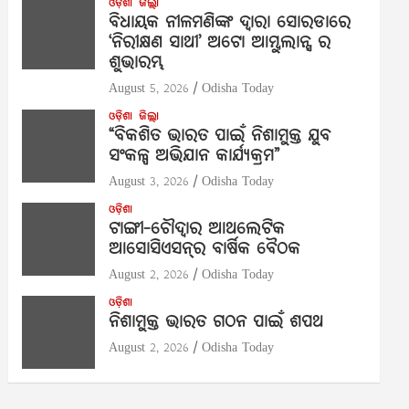
ଓଡ଼ିଶା
ଜିଲ୍ଲା
ବିଧାୟକ ନୀଳମଣିଙ୍କ ଦ୍ବାରା ସୋରଡାରେ
‘ନିରୀକ୍ଷଣ ସାଥୀ’ ଅଟୋ ଆମ୍ବୁଲାନ୍ସ ର
ଶୁଭାରମ୍ଭ
August 5, 2026
Odisha Today
ଓଡ଼ିଶା
ଜିଲ୍ଲା
“ବିକଶିତ ଭାରତ ପାଇଁ ନିଶାମୁକ୍ତ ଯୁବ
ସଂକଳ୍ପ ଅଭିଯାନ କାର୍ଯ୍ୟକ୍ରମ”
August 3, 2026
Odisha Today
ଓଡ଼ିଶା
ଟାଙ୍ଗୀ-ଚୌଦ୍ୱାର ଆଥଲେଟିକ
ଆସୋସିଏସନ୍‌ର ବାର୍ଷିକ ବୈଠକ
August 2, 2026
Odisha Today
ଓଡ଼ିଶା
ନିଶାମୁକ୍ତ ଭାରତ ଗଠନ ପାଇଁ ଶପଥ
August 2, 2026
Odisha Today