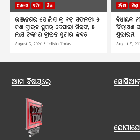
ଅପରାଧ
ଓଡ଼ିଶା
ଜିଲ୍ଲା
ଓଡ଼ିଶା
ଜିଲ୍ଲା
ଭଞ୍ଜନଗର ପୋଲିସ କୁ ବଡ଼ ସଫଳତା: ୫
ବିଧାୟକ ନୀ
ଜଣ ବ୍ରାଉନ ସୁଗର ବେପାରୀ ଗିରଫ, ୫
‘ନିରୀକ୍ଷଣ 
ଲକ୍ଷ ଟଙ୍କାର ବ୍ରାଉନ ସୁଗାର ଜବତ
ଶୁଭାରମ୍ଭ
August 5, 2026
Odisha Today
August 5, 20
ଆମ ବିଷୟରେ
ସୋସିଆଲ୍
ଯୋଗାଯ