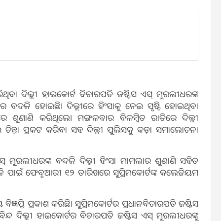
ିଥିବା ଦିଲ୍ଲୀ ହାଇକୋର୍ଟ ବିଚାରପତି ଜଷ୍ଟିସ ଏସ୍‌ ମୁରଲୀଧରଙ୍କ
କର ବଦଳି ହୋଇଛି। ଦିଲ୍ଲୀରେ ହିଂସାକୁ ନେଇ ସୃଷ୍ଟି ହୋଇଥିବା
ରରେ ଶୁଣାଣି କରିଥିଲେ। ମଙ୍ଗଳବାର ବିଳମ୍ବିତ ରାତିରେ ଦିଲ୍ଲୀ
ଇ ଚିନ୍ତା ପ୍ରକଟ କରିବା ସହ ଦିଲ୍ଲୀ ପୁଲିସକୁ କଡ଼ା ସମାଲୋଚନା
୍‌ ମୁରଲୀଧରଙ୍କ ବଦଳି ଦିଲ୍ଲୀ ହିଂସା ମାମଲାର ଶୁଣାଣି ସହିତ
ବଦଳି ପାଇଁ ଫେବୃଆରୀ ୧୨ ତାରିଖରେ ସୁପ୍ରିମକୋର୍ଟଙ୍କ କଲେଜିୟମ
ଜ୍ଞପ୍ତି ପ୍ରକାଶ କରିଛି। ସୁପ୍ରିମକୋର୍ଟର ପ୍ରଧାନବିଚାରପତି ଜଷ୍ଟିସ
ିନ୍ଦ ଦିଲ୍ଲୀ ହାଇକୋର୍ଟର ବିଚାରପତି ଜଷ୍ଟିସ ଏସ୍‌ ମୁରଲୀଧରଙ୍କୁ