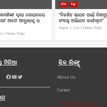
ଓଡ଼ିଶା
ଜିଲ୍ଲା
ଳମଣିଙ୍କ ଦ୍ବାରା ସୋରଡାରେ
“ବିକଶିତ ଭାରତ ପାଇଁ ନିଶାମୁକ
ସାଥୀ’ ଅଟୋ ଆମ୍ବୁଲାନ୍ସ ର
ସଂକଳ୍ପ ଅଭିଯାନ କାର୍ଯ୍ୟକ୍ରମ”
August 3, 2026
Odisha Today
26
Odisha Today
 ମିଡିଆ
କ୍ୱିକ୍ ଲିଙ୍କ୍ସ୍
Facebook
YouTube
Twitter
About Us
Career
ୋଗ
Card Validation Check