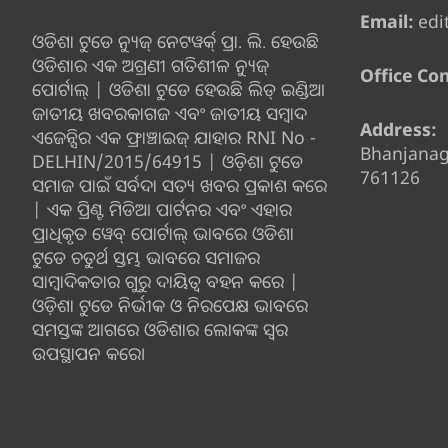
Email:
edi
ଓଡିଶା ଟୁଡେ ନ୍ୟୁଜ୍ ନେଟୱର୍କ୍ ପ୍ରା. ଲି. ହେଉଛି
ଓଡିଶାର ଏକ ଅଗ୍ରଣୀ ଗତିଶୀଳ ନ୍ୟୁଜ୍
Office Con
ପୋର୍ଟାଲ୍ | ଓଡିଶା ଟୁଡେ ହେଉଛି ଲିଡ୍ ଇଣ୍ଡିଆ
ଜାତୀୟ ଖବରକାଗଜ ଏବଂ ଜାତୀୟ ସମ୍ବାଦ
Address:
ଏଜେନ୍ସିର ଏକ ଫ୍ରାଞ୍ଚାଇଜ୍ ଯାହାର RNI No -
Bhanjana
DELHIN/2015/64915 | ଓଡ଼ିଶା ଟୁଡେ
761126
ସମାଜ ପାଇଁ ସର୍ବଦା ସତ୍ୟ ଖବର ପ୍ରକାଶ କରେ
| ଏକ ପ୍ରିଣ୍ଟ ମିଡିଆ ପାର୍ଟନର ଏବଂ ଏହାର
ପ୍ରାଧିକୃତ ୱେବ୍ ପୋର୍ଟାଲ୍ ଭାବରେ ଓଡିଶା
ଟୁଡେ ଚତୁର୍ଥ ସ୍ତମ୍ଭ ଭାବରେ ସମାଜର
ସାମ୍ବାଦିକତାର ଗୁରୁ ଦାୟିତ୍ବ ବହନ କରେ |
ଓଡ଼ିଶା ଟୁଡେ ନିର୍ଭୀକ ଓ ନିରପେକ୍ଷ ଭାବରେ
ସମସ୍ତଙ୍କ ଆଗରେ ଓଡିଶାର ଲୋକଙ୍କ ସ୍ୱର
ଉପସ୍ଥାପନ କରେ।