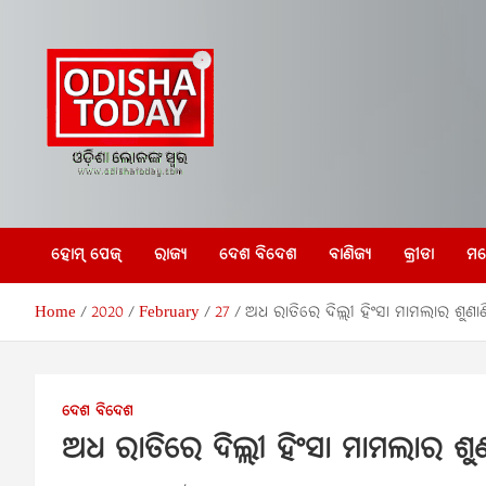
Skip
to
content
Odisha Today News
Breaking News | Odisha News | India News | World News 
Odisha Today
ହୋମ୍ ପେଜ୍
ରାଜ୍ୟ
ଦେଶ ବିଦେଶ
ବାଣିଜ୍ୟ
କ୍ରୀଡା
ମନ
Network Pvt Ltd
Home
2020
February
27
ଅଧ ରାତିରେ ଦିଲ୍ଲୀ ହିଂସା ମାମଲାର ଶୁଣାଣ
ଦେଶ ବିଦେଶ
ଅଧ ରାତିରେ ଦିଲ୍ଲୀ ହିଂସା ମାମଲାର ଶୁଣ