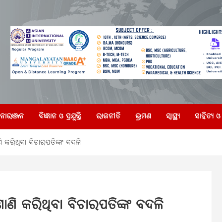
|
ୋରଞ୍ଜନ
ବିଜ୍ଞାନ ଓ ପ୍ରଯୁକ୍ତି
ରାଜନୀତି
ଭ୍ରମଣ
ସ୍ୱାସ୍ଥ୍ୟ
ସାହିତ୍ୟ ଓ 
ି କରିଥିବା ବିଚାରପତିଙ୍କ ବଦଳି
ାଣି କରିଥିବା ବିଚାରପତିଙ୍କ ବଦଳି