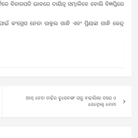
େ ବିଚାରପତି ଭାବରେ ଦାୟିତ୍ୱ ସମ୍ଭାଳିବେ ବୋଲି ବିଜ୍ଞପ୍ତିରେ
 କଂଗ୍ରେସ ନେତା ରାହୁଲ ଗାନ୍ଧି ଏବଂ ପ୍ରିୟଙ୍କା ଗାନ୍ଧି କେନ୍ଦ୍ର
ଆପ୍‌ ନେତା ତାହିର ହୁସେନଙ୍କ ଘରୁ ବାହାରିଲା ପଥର ଓ
ପେଟ୍ରୋଲ୍‌ ବୋମା