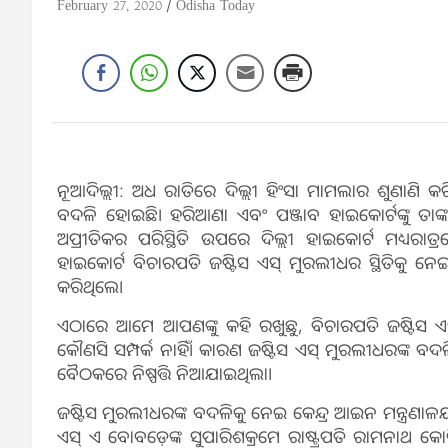
February 27, 2020
Odisha Today
ନୂଆଦିଲ୍ଲୀ: ଅଧ ରାତିରେ ଦିଲ୍ଲୀ ହିଂସା ମାମଲାର ଶୁଣାଣି କର
ବଦଳି ହୋଇଛି। ହରିଆଣା ଏବଂ ପଞ୍ଜାବ ହାଇକୋର୍ଟଙ୍କୁ ତାଙ୍
ଅପ୍ରୀତିକର ପରିସ୍ଥିତି ଉପରେ ଦିଲ୍ଲୀ ହାଇକୋର୍ଟ ମଧ୍ୟରାତ୍
ହାଇକୋର୍ଟ ବିଚାରପତି ଜଷ୍ଟିସ ଏସ୍‌ ମୁରଲୀଧର ସ୍ଥିତିକୁ ନେ
କରିଥିଲେ।
ଏଠାରେ ଆମେ ଆପଣଙ୍କୁ କହି ରଖୁଛୁ, ବିଚାରପତି ଜଷ୍ଟିସ ଏସ
କୌଣସି ସମ୍ପର୍କ ନାହିଁ। କାରଣ ଜଷ୍ଟିସ ଏସ୍‌ ମୁରଲୀଧରଙ୍କ 
ବୈଠକରେ ନିଷ୍ପତ୍ତି ନିଆଯାଇଥିଲା।
ଜଷ୍ଟିସ ମୁରଲୀଧରଙ୍କ ବଦଳିକୁ ନେଇ କେନ୍ଦ୍ର ଆଇନ ମନ୍ତ୍ରଣାଳୟ ବି
ଏସ୍‌ ଏ ବୋବଡ଼େଙ୍କ ସୁପାରିଶକ୍ରମେ ରାଷ୍ଟ୍ରପତି ରାମନାଥ କୋବ