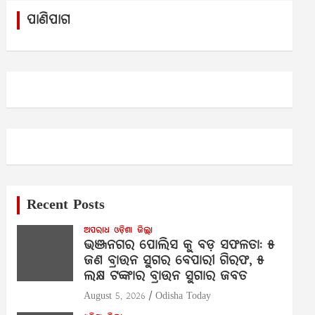
c
ପାଣିପାଗ
h
Recent Posts
ଅପରାଧ
ଓଡ଼ିଶା
ଜିଲ୍ଲା
ଭଞ୍ଜନଗର ପୋଲିସ କୁ ବଡ଼ ସଫଳତା: ୫
ଜଣ ବ୍ରାଉନ ସୁଗର ବେପାରୀ ଗିରଫ, ୫
ଲକ୍ଷ ଟଙ୍କାର ବ୍ରାଉନ ସୁଗାର ଜବତ
August 5, 2026
Odisha Today