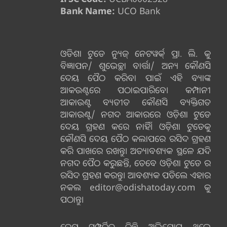
Bank Name:
UCO Bank
ଓଡିଶା ଟୁଡେ ନ୍ୟୁଜ୍ ନେଟୱର୍କ୍ ପ୍ରା. ଲି. କୁ
ବିଜ୍ଞାପନ/ ଶୁଭେଚ୍ଛା ବାର୍ତ୍ତା/ ଅନ୍ୟ କୌଣସି
ଦେୟ ପୈଠ କରିବା ପାଇଁ ଏହି ବ୍ୟାଙ୍କ
ଆକଉଣ୍ଟରେ ପଠାଇପାରିବେ। କମ୍ପାନୀ
ଆକାଉଣ୍ଟ ବ୍ୟତୀତ କୌଣସି ବ୍ୟକ୍ତିଗତ
ଆକାଉଣ୍ଟ/ ନଗଦ ଆକାରରେ ଓଡ଼ିଶା ଟୁଡେ
ଦେୟ ଗ୍ରହଣ କରେ ନାହିଁ। ଓଡ଼ିଶା ଟୁଡେକୁ
କୌଣସି ଦେୟ ପୈଠ କଲାପରେ ରସିଦ ଗ୍ରହଣ
କରି ପାଖରେ ରଖନ୍ତୁ। ଅତ୍ୟାବଶ୍ୟକ ସ୍ଥଳେ ଯଦି
ନଗଦ ପୈଠ କରୁଛନ୍ତି, ତେବେ ଓଡ଼ିଶା ଟୁଡେ ର
ରସିଦ ଗ୍ରହଣ କରନ୍ତୁ। ଆବଶ୍ୟକ ପଡିଲେ ଏହାର
ନକଲ editor@odishatoday.com କୁ
ପଠାନ୍ତୁ।
ଦେୟ ସମ୍ପର୍କିତ କିଛି ଅଭିଯୋଗ ଥିଲେ