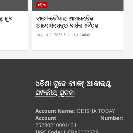
ଓଡ଼ିଶା
୍ତ ଯୁବ
ଟାଙ୍ଗୀ-ଚୌଦ୍ୱାର ଆଥଲେଟିକ
ଆସୋସିଏସନ୍‌ର ବାର୍ଷିକ ବୈଠକ
August 2, 2026
Odisha Today
ଓଡ଼ିଶା ଟୁଡେ ବ୍ୟାଙ୍କ୍ ଆକାଉଣ୍ଟ
ସମ୍ପର୍କୀୟ ସୂଚନା
Account Name:
ODISHA TODAY
Account Number:
25280210001431
IFSC Code:
UCBA0002528