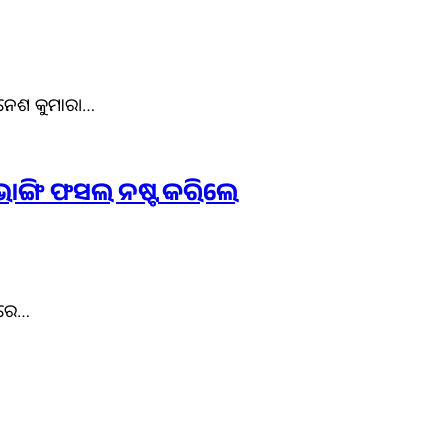
ାନେଶ କୁମାର।…
ାଙ୍ଗି ଫସଲ ନଷ୍ଟ କରିଲେ
ଡରେ…