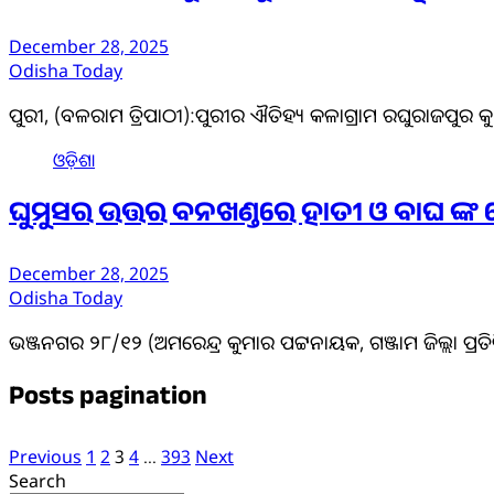
December 28, 2025
Odisha Today
ପୁରୀ, (ବଳରାମ ତ୍ରିପାଠୀ):ପୁରୀର ଐତିହ୍ୟ କଳାଗ୍ରାମ ରଘୁରାଜପୁର 
ଓଡ଼ିଶା
ଘୁମୁସର ଉତ୍ତର ବନଖଣ୍ଡରେ ହାତୀ ଓ ବାଘ ଙ୍କ
December 28, 2025
Odisha Today
ଭଞ୍ଜନଗର ୨୮/୧୨ (ଅମରେନ୍ଦ୍ର କୁମାର ପଟ୍ଟନାୟକ, ଗଞ୍ଜାମ ଜିଲ୍ଲା ପ୍ର
Posts pagination
Previous
1
2
3
4
…
393
Next
Search