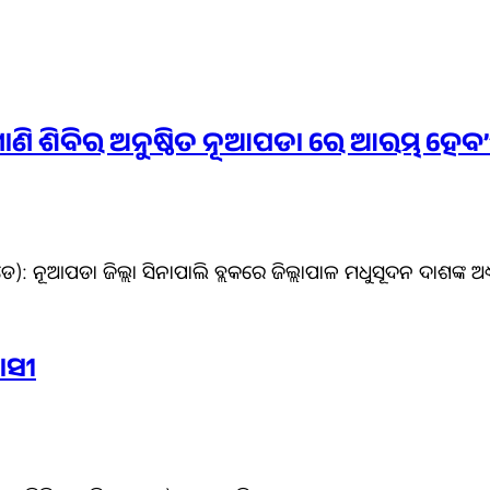
ଣାଣି ଶିବିର ଅନୁଷ୍ଠିତ ନୂଆପଡା ରେ ଆରମ୍ଭ ହେ
ଡେ): ନୂଆପଡା ଜିଲ୍ଲା ସିନାପାଲି ବ୍ଲକରେ ଜିଲ୍ଲାପାଳ ମଧୁସୂଦନ ଦାଶଙ୍କ ଅଧ
ାସୀ