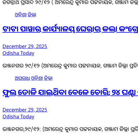
ଜଗନ୍ନାଥ ପ୍ରସାଦ ୨୯/୧୨ ( ଅମରେନ୍ଦ୍ର କୁମାର ପଟ୍ଟନାୟକ, ଗଞ୍ଜାମ ଜିଲ୍ଲା
ଓଡ଼ିଶା
ଜିଲ୍ଲା
ଟାଟା ପାୱାର କାର୍ଯ୍ୟାଳୟ ଘେରାଉ କଲା କଂଗ
December 29, 2025
Odisha Today
ଭଞ୍ଜନଗର ୨୯/୧୨ (ଅମରେନ୍ଦ୍ର କୁମାର ପଟ୍ଟନାୟକ, ଗଞ୍ଜାମ ଜିଲ୍ଲା ପ୍ରତ
ଅପରାଧ
ଓଡ଼ିଶା
ଜିଲ୍ଲା
ଫୁଲ ତୋଳି ଯାଇଥିବା ବେଳେ ଚୋରି; ୨୪ ଘଣ୍ଟା 
December 29, 2025
Odisha Today
ଭଞ୍ଜନଗର,୨୯/୧୨: (ଅମରେନ୍ଦ୍ର କୁମାର ପଟ୍ଟନାୟକ, ଗଞ୍ଜାମ ଜିଲ୍ଲା ପ୍