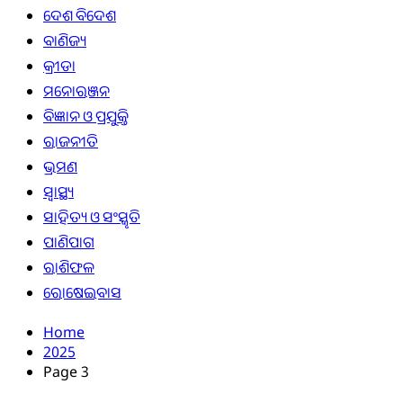
ଦେଶ ବିଦେଶ
ବାଣିଜ୍ୟ
କ୍ରୀଡା
ମନୋରଞ୍ଜନ
ବିଜ୍ଞାନ ଓ ପ୍ରଯୁକ୍ତି
ରାଜନୀତି
ଭ୍ରମଣ
ସ୍ୱାସ୍ଥ୍ୟ
ସାହିତ୍ୟ ଓ ସଂସ୍କୃତି
ପାଣିପାଗ
ରାଶିଫଳ
ରୋଷେଇବାସ
Home
2025
Page 3