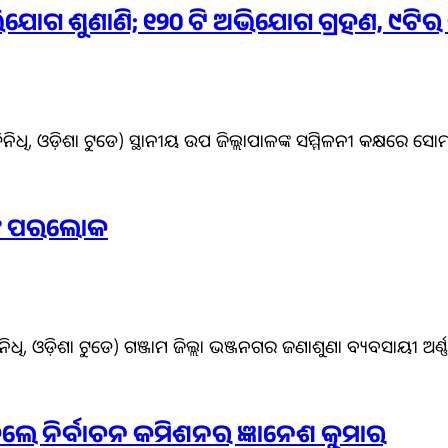
ଅଭିଯୋଗ ଶୁଣାଣି; ୧୨୦ ଟି ଅଭିଯୋଗ ଗ୍ରହଣ, ୯ଟିର
ତିନିଧି, ଓଡ଼ିଶା ଟୁଡେ) ସ୍ଥାନୀୟ ଉପ ଜିଲ୍ଲାପାଳଙ୍କ ସମ୍ମିଳନୀ କକ୍ଷରେ ସ
୍କ ପରଲୋକ
ଧି, ଓଡ଼ିଶା ଟୁଡେ) ଗଞ୍ଜାମ ଜିଲ୍ଲା ଭଞ୍ଜନଗର ଜଣାଶୁଣା ବ୍ୟବସାୟୀ ଅର୍ଣ୍ଣପୂ
େଲେ ନିର୍ବାଚନ କମିଶନର ଜ୍ଞାନେଶ କୁମାର