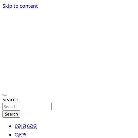
Skip to content
Breaking News | Odisha News | India News | World
Odisha Today News Network Pvt Ltd
Search
Search
ହୋମ୍ ପେଜ୍
ରାଜ୍ୟ