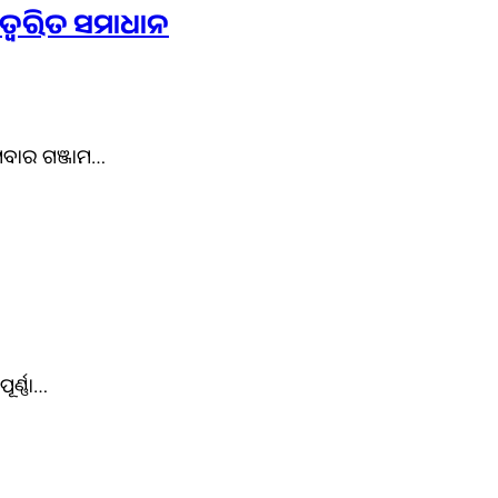
 ତ୍ବରିତ ସମାଧାନ
ୋମବାର ଗଞ୍ଜାମ…
ର୍ଣ୍ଣା…