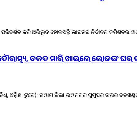
କୁ ପରିଦର୍ଶନ କରି ଅଭିଭୂତ ହୋଇଛନ୍ତି ଭାରତର ନିର୍ବାଚନ କମିଶନର ଜ୍ଞ
 ଦୌରାତ୍ମ୍ୟ, ବଳଦ ମାରି ଖାଇଲେ ଲୋକଙ୍କ ଘର ଭ
ତିନିଧି, ଓଡ଼ିଶା ଟୁଡେ): ଗଞ୍ଜାମ ଜିଲା ଭଞ୍ଜନଗର ଘୁମୁସର ଉତ୍ତର ବନଖଣ୍