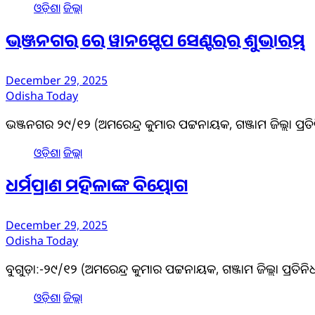
ଓଡ଼ିଶା
ଜିଲ୍ଲା
ଭଞ୍ଜନଗର ରେ ୱାନସ୍ଟେପ ସେଣ୍ଟରର ଶୁଭାରମ୍ଭ
December 29, 2025
Odisha Today
ଭଞ୍ଜନଗର ୨୯/୧୨ (ଅମରେନ୍ଦ୍ର କୁମାର ପଟ୍ଟନାୟକ, ଗଞ୍ଜାମ ଜିଲ୍ଲା ପ୍ର
ଓଡ଼ିଶା
ଜିଲ୍ଲା
ଧର୍ମପ୍ରାଣ ମହିଳାଙ୍କ ବିୟୋଗ
December 29, 2025
Odisha Today
ବୁଗୁଡ଼ା:-୨୯/୧୨ (ଅମରେନ୍ଦ୍ର କୁମାର ପଟ୍ଟନାୟକ, ଗଞ୍ଜାମ ଜିଲ୍ଲା ପ୍ରତିନିଧ
ଓଡ଼ିଶା
ଜିଲ୍ଲା