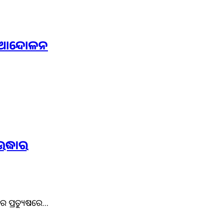
େ ଆନ୍ଦୋଳନ
ଦ୍ଧାର
ରେ ପ୍ରତ୍ୟୁଷରେ…