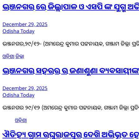
ଭଞ୍ଜନଗର ରେ ଜିଲ୍ଲାପାଳ ଓ ଏସପି ଙ୍କ ଯୁଗ୍ମ 
December 29, 2025
Odisha Today
ଭଞ୍ଜନଗର,୨୯/୧୨- (ଅମରେନ୍ଦ୍ର କୁମାର ପଟ୍ଟନାୟକ, ଗଞ୍ଜାମ ଜିଲ୍ଲା ପ୍ର
ଓଡ଼ିଶା
ଜିଲ୍ଲା
ଭଞ୍ଜନଗର ସହରର ର ଜଣାଶୁଣା ବ୍ୟବସାୟୀଙ
December 29, 2025
Odisha Today
ଭଞ୍ଜନଗର ୨୯/୧୨ (ଅମରେନ୍ଦ୍ର କୁମାର ପଟ୍ଟନାୟକ, ଗଞ୍ଜାମ ଜିଲ୍ଲା ପ୍ରତିନି
ଓଡ଼ିଶା
ଐତିହ୍ୟ ଗ୍ରାମ ରଘୁରାଜପୁର ଦେଖି ଅଭିଭୂତ ହ