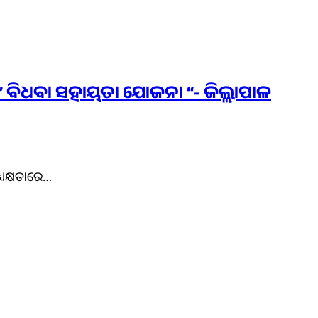
ବ” ବିଧବା ସହାୟତା ଯୋଜନା “- ଜିଲ୍ଲାପାଳ
୍ୟକ୍ଷତାରେ…