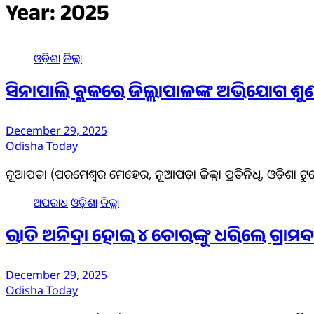
Year:
2025
ଓଡ଼ିଶା
ଜିଲ୍ଲା
ସିନାପାଲି ବ୍ଲକରେ ଜିଲ୍ଲାପାଳଙ୍କ ଅଭିଯୋଗ ଶୁ
December 29, 2025
Odisha Today
ନୂଆପଡା (ପରମେଶ୍ୱର ମେହେର, ନୂଆପଡ଼ା ଜିଲ୍ଲା ପ୍ରତିନିଧି, ଓଡ଼ିଶା ଟୁ
ଅପରାଧ
ଓଡ଼ିଶା
ଜିଲ୍ଲା
ରାତି ଅନିଦ୍ରା ହୋଇ ୪ ଚୋରଙ୍କୁ ଧରିଲେ ଗ୍ରାମବ
December 29, 2025
Odisha Today