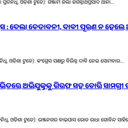
 ପ୍ରତିନିଧି, ଓଡ଼ିଶା ଟୁଡେ): ଗଞ୍ଜାମ ଜିଲା ଜଗନ୍ନାଥପ୍ରସାଦ ଥାନା…
୍ରେସ : ଦେଲା ଚେତାବନୀ, ଦାବୀ ପୂରଣ ନ ହେଲ
ିନିଧି, ଓଡ଼ିଶା ଟୁଡେ): କଂଗ୍ରେସ ପକ୍ଷରୁ ବିଭିନ୍ନ ଦାବି ନେଇ ସୋମବାର…
ଭିତରେ ଅଭିଯୁକ୍ତକୁ ଗିରଫ ସହ ଚୋରି ସାମଗ୍ରୀ ଉ
ରତିନିଧି, ଓଡ଼ିଶା ଟୁଡେ): ଭଞ୍ଜନଗର ବାଇପାସ ରୋଡ ରାଧା ଗୋବିନ୍ଦ ସାହି