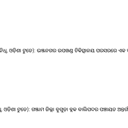
ତିନିଧି, ଓଡ଼ିଶା ଟୁଡେ): ଭଞ୍ଜନଗର ଉପଖଣ୍ଡ ଚିକିତ୍ସାଳୟ ପରସରରେ ଏକ ୱ
ି, ଓଡ଼ିଶା ଟୁଡେ): ଗଞ୍ଜାମ ଜିଲ୍ଲା ବୁଗୁଡ଼ା ବ୍ଲକ ବାଲିପଦର ପଞ୍ଚାୟତ ଅନ୍ତର