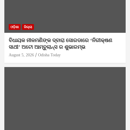
ଓଡ଼ିଶା
ଜିଲ୍ଲା
ବିଧାୟକ ନୀଳମଣିଙ୍କ ଦ୍ବାରା ସୋରଡାରେ ‘ନିରୀକ୍ଷଣ
ସାଥୀ’ ଅଟୋ ଆମ୍ବୁଲାନ୍ସ ର ଶୁଭାରମ୍ଭ
August 5, 2026
Odisha Today