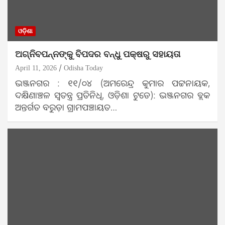
ଓଡ଼ିଶା
ଅଗ୍ନିବପନ୍ନଙ୍କୁ ବିପଦର ବନ୍ଧୁ ପକ୍ଷରୁ ସହାୟତା
April 11, 2026
Odisha Today
ଭଞ୍ଜନଗର : ୧୧/୦୪ (ଅମରେନ୍ଦ୍ର କୁମାର ପଟ୍ଟନାୟକ,
ଦକ୍ଷିଣାଞ୍ଚଳ ସ୍ଵତନ୍ତ୍ର ପ୍ରତିନିଧି, ଓଡ଼ିଶା ଟୁଡେ): ଭଞ୍ଜନଗର ବ୍ଲକ
ଅନ୍ତର୍ଗତ ବରୁଡ଼ା ଗ୍ରାମପଞ୍ଚାୟତ…