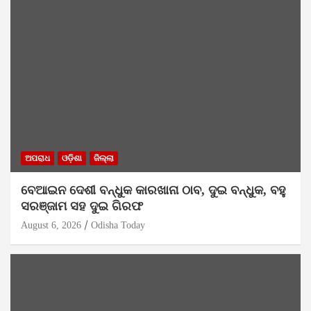
ଅପରାଧ
ଓଡ଼ିଶା
ଜିଲ୍ଲା
ବେଆଇନ ଦେଶୀ ବନ୍ଧୁକ କାରଖାନା ଠାବ, ଦୁଇ ବନ୍ଧୁକ, ବହୁ
ସରଞ୍ଜାମ ସହ ଦୁଇ ଗିରଫ
August 6, 2026
Odisha Today