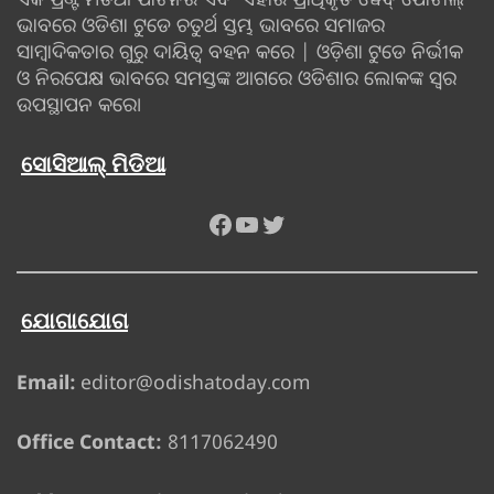
ଭାବରେ ଓଡିଶା ଟୁଡେ ଚତୁର୍ଥ ସ୍ତମ୍ଭ ଭାବରେ ସମାଜର
ସାମ୍ବାଦିକତାର ଗୁରୁ ଦାୟିତ୍ବ ବହନ କରେ | ଓଡ଼ିଶା ଟୁଡେ ନିର୍ଭୀକ
ଓ ନିରପେକ୍ଷ ଭାବରେ ସମସ୍ତଙ୍କ ଆଗରେ ଓଡିଶାର ଲୋକଙ୍କ ସ୍ୱର
ଉପସ୍ଥାପନ କରେ।
ସୋସିଆଲ୍ ମିଡିଆ
Facebook
YouTube
Twitter
ଯୋଗାଯୋଗ
Email:
editor@odishatoday.com
Office Contact:
8117062490