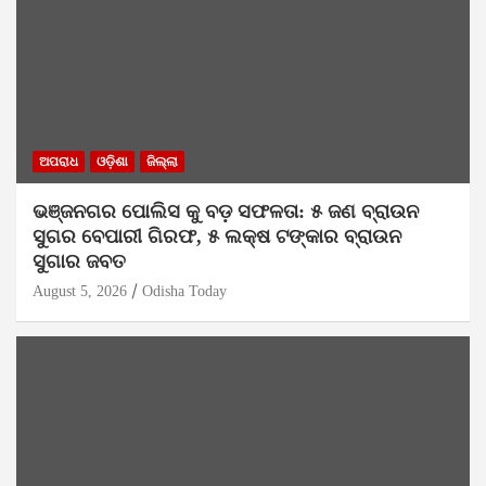
ଅପରାଧ
ଓଡ଼ିଶା
ଜିଲ୍ଲା
ଭଞ୍ଜନଗର ପୋଲିସ କୁ ବଡ଼ ସଫଳତା: ୫ ଜଣ ବ୍ରାଉନ
ସୁଗର ବେପାରୀ ଗିରଫ, ୫ ଲକ୍ଷ ଟଙ୍କାର ବ୍ରାଉନ
ସୁଗାର ଜବତ
August 5, 2026
Odisha Today