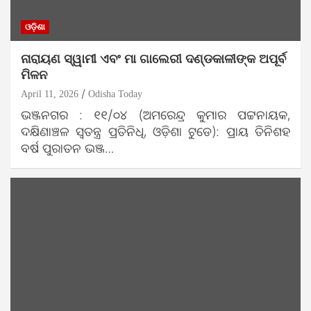
ଓଡ଼ିଶା
ନାରାୟଣ ସ୍ୱାମୀ ଏବଂ ମା ଗାଲେରୀ ଦଣ୍ଡକାଳୀଙ୍କ ଅପୂର୍ବ
ମିଳନ
April 11, 2026
Odisha Today
ଭଞ୍ଜନଗର : ୧୧/୦୪ (ଅମରେନ୍ଦ୍ର କୁମାର ପଟ୍ଟନାୟକ,
ଦକ୍ଷିଣାଞ୍ଚଳ ସ୍ଵତନ୍ତ୍ର ପ୍ରତିନିଧି, ଓଡ଼ିଶା ଟୁଡେ): ପ୍ରାୟ ତିନିଶହ
ବର୍ଷ ପୁରାତନ ଭଞ୍ଜ…