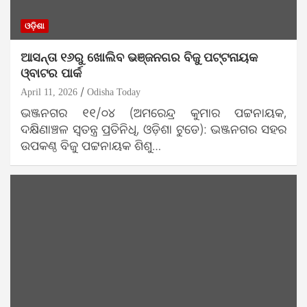
ଓଡ଼ିଶା
ଆସନ୍ତା ୧୬ରୁ ଖୋଲିବ ଭଞ୍ଜନଗର ବିଜୁ ପଟ୍ଟନାୟକ
ଓ୍ବାଟର ପାର୍କ
April 11, 2026
Odisha Today
ଭଞ୍ଜନଗର ୧୧/୦୪ (ଅମରେନ୍ଦ୍ର କୁମାର ପଟ୍ଟନାୟକ,
ଦକ୍ଷିଣାଞ୍ଚଳ ସ୍ଵତନ୍ତ୍ର ପ୍ରତିନିଧି, ଓଡ଼ିଶା ଟୁଡେ): ଭଞ୍ଜନଗର ସହର
ଉପକଣ୍ଠ ବିଜୁ ପଟ୍ଟନାୟକ ଶିଶୁ…