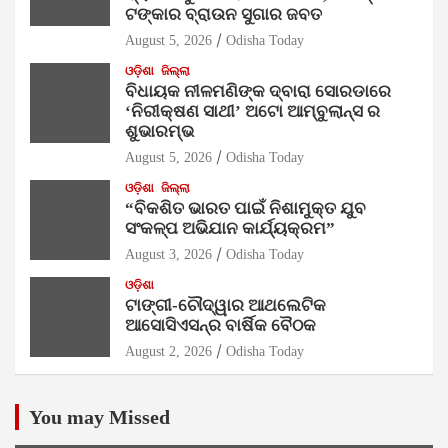
ଟଙ୍କାର ବ୍ରାଉନ ସୁଗାର ଜବତ
August 5, 2026
Odisha Today
ଓଡ଼ିଶା
ଜିଲ୍ଲା
ବିଧାୟକ ନୀଳମଣିଙ୍କ ଦ୍ବାରା ସୋରଡାରେ
‘ନିରୀକ୍ଷଣ ସାଥୀ’ ଅଟୋ ଆମ୍ବୁଲାନ୍ସ ର
ଶୁଭାରମ୍ଭ
August 5, 2026
Odisha Today
ଓଡ଼ିଶା
ଜିଲ୍ଲା
“ବିକଶିତ ଭାରତ ପାଇଁ ନିଶାମୁକ୍ତ ଯୁବ
ସଂକଳ୍ପ ଅଭିଯାନ କାର୍ଯ୍ୟକ୍ରମ”
August 3, 2026
Odisha Today
ଓଡ଼ିଶା
ଟାଙ୍ଗୀ-ଚୌଦ୍ୱାର ଆଥଲେଟିକ
ଆସୋସିଏସନ୍‌ର ବାର୍ଷିକ ବୈଠକ
August 2, 2026
Odisha Today
You may Missed