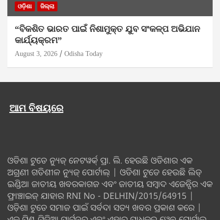
ଓଡ଼ିଶା
ଜିଲ୍ଲା
“ବିକଶିତ ଭାରତ ପାଇଁ ନିଶାମୁକ୍ତ ଯୁବ ସଂକଳ୍ପ ଅଭିଯାନ
କାର୍ଯ୍ୟକ୍ରମ”
August 3, 2026
Odisha Today
ଆମ ବିଷୟରେ
ଓଡିଶା ଟୁଡେ ନ୍ୟୁଜ୍ ନେଟୱର୍କ୍ ପ୍ରା. ଲି. ହେଉଛି ଓଡିଶାର ଏକ
ଅଗ୍ରଣୀ ଗତିଶୀଳ ନ୍ୟୁଜ୍ ପୋର୍ଟାଲ୍ | ଓଡିଶା ଟୁଡେ ହେଉଛି ଲିଡ୍
ଇଣ୍ଡିଆ ଜାତୀୟ ଖବରକାଗଜ ଏବଂ ଜାତୀୟ ସମ୍ବାଦ ଏଜେନ୍ସିର ଏକ
ଫ୍ରାଞ୍ଚାଇଜ୍ ଯାହାର RNI No - DELHIN/2015/64915 |
ଓଡ଼ିଶା ଟୁଡେ ସମାଜ ପାଇଁ ସର୍ବଦା ସତ୍ୟ ଖବର ପ୍ରକାଶ କରେ |
ଏକ ପ୍ରିଣ୍ଟ ମିଡିଆ ପାର୍ଟନର ଏବଂ ଏହାର ପ୍ରାଧିକୃତ ୱେବ୍ ପୋର୍ଟାଲ୍