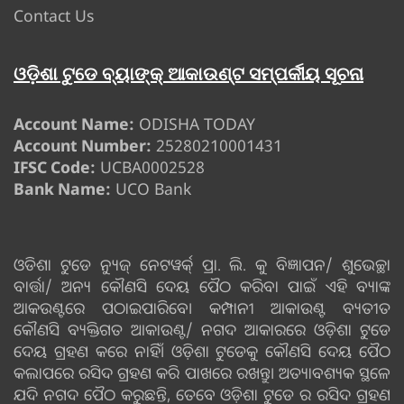
Contact Us
ଓଡ଼ିଶା ଟୁଡେ ବ୍ୟାଙ୍କ୍ ଆକାଉଣ୍ଟ ସମ୍ପର୍କୀୟ ସୂଚନା
Account Name:
ODISHA TODAY
Account Number:
25280210001431
IFSC Code:
UCBA0002528
Bank Name:
UCO Bank
ଓଡିଶା ଟୁଡେ ନ୍ୟୁଜ୍ ନେଟୱର୍କ୍ ପ୍ରା. ଲି. କୁ ବିଜ୍ଞାପନ/ ଶୁଭେଚ୍ଛା
ବାର୍ତ୍ତା/ ଅନ୍ୟ କୌଣସି ଦେୟ ପୈଠ କରିବା ପାଇଁ ଏହି ବ୍ୟାଙ୍କ
ଆକଉଣ୍ଟରେ ପଠାଇପାରିବେ। କମ୍ପାନୀ ଆକାଉଣ୍ଟ ବ୍ୟତୀତ
କୌଣସି ବ୍ୟକ୍ତିଗତ ଆକାଉଣ୍ଟ/ ନଗଦ ଆକାରରେ ଓଡ଼ିଶା ଟୁଡେ
ଦେୟ ଗ୍ରହଣ କରେ ନାହିଁ। ଓଡ଼ିଶା ଟୁଡେକୁ କୌଣସି ଦେୟ ପୈଠ
କଲାପରେ ରସିଦ ଗ୍ରହଣ କରି ପାଖରେ ରଖନ୍ତୁ। ଅତ୍ୟାବଶ୍ୟକ ସ୍ଥଳେ
ଯଦି ନଗଦ ପୈଠ କରୁଛନ୍ତି, ତେବେ ଓଡ଼ିଶା ଟୁଡେ ର ରସିଦ ଗ୍ରହଣ