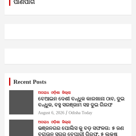
h
ପାଣିପାଗ
Recent Posts
ଅପରାଧ
ଓଡ଼ିଶା
ଜିଲ୍ଲା
ବେଆଇନ ଦେଶୀ ବନ୍ଧୁକ କାରଖାନା ଠାବ, ଦୁଇ
ବନ୍ଧୁକ, ବହୁ ସରଞ୍ଜାମ ସହ ଦୁଇ ଗିରଫ
August 6, 2026
Odisha Today
ଅପରାଧ
ଓଡ଼ିଶା
ଜିଲ୍ଲା
ଭଞ୍ଜନଗର ପୋଲିସ କୁ ବଡ଼ ସଫଳତା: ୫ ଜଣ
ବ୍ରାଉନ ସୁଗର ବେପାରୀ ଗିରଫ, ୫ ଲକ୍ଷ