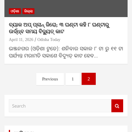
ଓଡ଼ିଶା
ଜିଲ୍ଲା
ବ୍ୟାକ ଅପ୍ ପ୍ଲାନ୍ ଜିରୋ; ୩ ଘଣ୍ଟା କହି ୮ ଘଣ୍ଟାରୁ
ଉର୍ଦ୍ଧ୍ବ ସମୟ ବିଦ୍ୟୁତ୍ କାଟ
April 11, 2026
Odisha Today
ଭଞ୍ଜନଗର (ଓଡ଼ିଶା ଟୁଡେ): ଶନିବାର ସକାଳ ୮ ଟା ରୁ ୧୧ ଟା
ପର୍ଯ୍ୟନ୍ତ ମରାମତି ସକାଶେ ବିଦ୍ୟୁତ୍ କାଟ ହେବ…
Posts
2
Previous
1
pagination
S
e
a
r
c