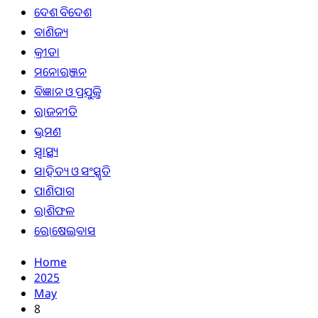
ଦେଶ ବିଦେଶ
ବାଣିଜ୍ୟ
କ୍ରୀଡା
ମନୋରଞ୍ଜନ
ବିଜ୍ଞାନ ଓ ପ୍ରଯୁକ୍ତି
ରାଜନୀତି
ଭ୍ରମଣ
ସ୍ୱାସ୍ଥ୍ୟ
ସାହିତ୍ୟ ଓ ସଂସ୍କୃତି
ପାଣିପାଗ
ରାଶିଫଳ
ରୋଷେଇବାସ
Home
2025
May
8