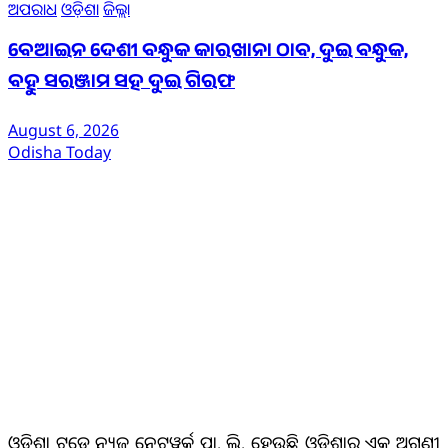
ଅପରାଧ
ଓଡ଼ିଶା
ଜିଲ୍ଲା
ବେଆଇନ ଦେଶୀ ବନ୍ଧୁକ କାରଖାନା ଠାବ, ଦୁଇ ବନ୍ଧୁକ,
ବହୁ ସରଞ୍ଜାମ ସହ ଦୁଇ ଗିରଫ
August 6, 2026
Odisha Today
ଆମ ବିଷୟରେ
ଓଡିଶା ଟୁଡେ ନ୍ୟୁଜ୍ ନେଟୱର୍କ୍ ପ୍ରା. ଲି. ହେଉଛି ଓଡିଶାର ଏକ ଅଗ୍ରଣୀ