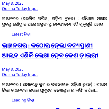
May 8, 2025
Odisha Today Input
ଭଞ୍ଜନଗର (ଅରକ୍ଷିତ ପରିଛା, ଓଡ଼ିଶା ଟୁଡେ) : ବୈଶାଖ ମାସର
ପ୍ରଚଣ୍ଡ ରୌଦ୍ର ତାପରେ ଅସ୍ତବ୍ୟସ୍ତ ଜନଜୀବନ। ଏହି ଗୁଳୁଗୁଳି ସମୟ…
Latest
ଜିଲ୍ଲା
ଭଞ୍ଜନଗର : କଠୋର ହେଲା ବନ୍ୟପ୍ରାଣୀ
ଆଇନ ଏଣିକି ଲେଖା ହେବ କେଶ ଡ଼ାଇରୀ
May 8, 2025
Odisha Today Input
ଭଞ୍ଜନଗର ( ଅମରେନ୍ଦ୍ର କୁମାର ପଟ୍ଟନାୟକ, ଓଡ଼ିଶା ଟୁଡେ) : ଗଞ୍ଜାମ
ଜିଲା ଭଞ୍ଜନଗର ଉତ୍ତର ଘୁମୁସର ବନଖଣ୍ଡର ଲାଲସିଂ ନର୍ସରୀ…
Leading
ଜିଲ୍ଲା