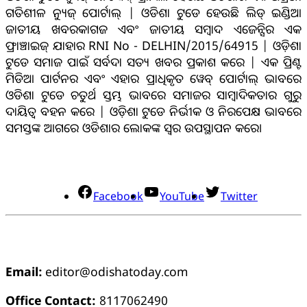
ଗତିଶୀଳ ନ୍ୟୁଜ୍ ପୋର୍ଟାଲ୍ | ଓଡିଶା ଟୁଡେ ହେଉଛି ଲିଡ୍ ଇଣ୍ଡିଆ
ଜାତୀୟ ଖବରକାଗଜ ଏବଂ ଜାତୀୟ ସମ୍ବାଦ ଏଜେନ୍ସିର ଏକ
ଫ୍ରାଞ୍ଚାଇଜ୍ ଯାହାର RNI No - DELHIN/2015/64915 | ଓଡ଼ିଶା
ଟୁଡେ ସମାଜ ପାଇଁ ସର୍ବଦା ସତ୍ୟ ଖବର ପ୍ରକାଶ କରେ | ଏକ ପ୍ରିଣ୍ଟ
ମିଡିଆ ପାର୍ଟନର ଏବଂ ଏହାର ପ୍ରାଧିକୃତ ୱେବ୍ ପୋର୍ଟାଲ୍ ଭାବରେ
ଓଡିଶା ଟୁଡେ ଚତୁର୍ଥ ସ୍ତମ୍ଭ ଭାବରେ ସମାଜର ସାମ୍ବାଦିକତାର ଗୁରୁ
ଦାୟିତ୍ବ ବହନ କରେ | ଓଡ଼ିଶା ଟୁଡେ ନିର୍ଭୀକ ଓ ନିରପେକ୍ଷ ଭାବରେ
ସମସ୍ତଙ୍କ ଆଗରେ ଓଡିଶାର ଲୋକଙ୍କ ସ୍ୱର ଉପସ୍ଥାପନ କରେ।
ସୋସିଆଲ୍ ମିଡିଆ
Facebook
YouTube
Twitter
ଯୋଗାଯୋଗ
Email:
editor@odishatoday.com
Office Contact:
8117062490