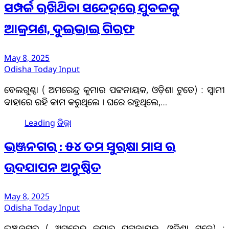
ସମ୍ପର୍କ ରଖିଥିବା ସନ୍ଦେହରେ ଯୁବକକୁ
ଆକ୍ରମଣ, ଦୁଇଭାଇ ଗିରଫ
May 8, 2025
Odisha Today Input
ବେଲଗୁଣ୍ଠା ( ଅମରେନ୍ଦ୍ର କୁମାର ପଟ୍ଟନାୟକ, ଓଡ଼ିଶା ଟୁଡେ) : ସ୍ବାମୀ
ବାହାରେ ରହି କାମ କରୁଥିଲେ । ଘରେ ରହୁଥିଲେ,…
Leading
ଜିଲ୍ଲା
ଭଞ୍ଜନଗର : ୫୪ ତମ ସୁରକ୍ଷା ମାସ ର
ଉଦଯାପନ ଅନୁଷ୍ଠିତ
May 8, 2025
Odisha Today Input
ଭଞ୍ଜନଗର ( ଅମରେନ୍ଦ୍ର କୁମାର ପଟ୍ଟନାୟକ, ଓଡ଼ିଶା ଟୁଡେ) :