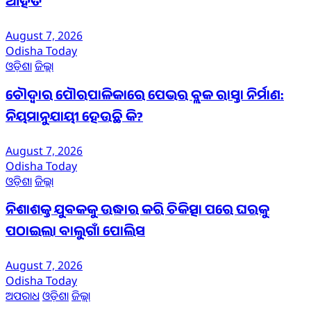
ଆହତ
August 7, 2026
Odisha Today
ଓଡ଼ିଶା
ଜିଲ୍ଲା
ଚୌଦ୍ୱାର ପୌରପାଳିକାରେ ପେଭର ବ୍ଲକ ରାସ୍ତା ନିର୍ମାଣ:
ନିୟମାନୁଯାୟୀ ହେଉଛି କି?
August 7, 2026
Odisha Today
ଓଡ଼ିଶା
ଜିଲ୍ଲା
ନିଶାଶକ୍ତ ଯୁବକକୁ ଉଦ୍ଧାର କରି ଚିକିତ୍ସା ପରେ ଘରକୁ
ପଠାଇଲା ବାଲୁଗାଁ ପୋଲିସ
August 7, 2026
Odisha Today
ଅପରାଧ
ଓଡ଼ିଶା
ଜିଲ୍ଲା