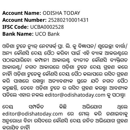
Account Name:
ODISHA TODAY
Account Number:
25280210001431
IFSC Code:
UCBA0002528
Bank Name:
UCO Bank
ଓଡିଶା ଟୁଡେ ନ୍ୟୁଜ୍ ନେଟୱର୍କ୍ ପ୍ରା. ଲି. କୁ ବିଜ୍ଞାପନ/ ଶୁଭେଚ୍ଛା ବାର୍ତ୍ତା/
ଅନ୍ୟ କୌଣସି ଦେୟ ପୈଠ କରିବା ପାଇଁ ଏହି ବ୍ୟାଙ୍କ ଆକଉଣ୍ଟରେ
ପଠାଇପାରିବେ। କମ୍ପାନୀ ଆକାଉଣ୍ଟ ବ୍ୟତୀତ କୌଣସି ବ୍ୟକ୍ତିଗତ
ଆକାଉଣ୍ଟ/ ନଗଦ ଆକାରରେ ଓଡ଼ିଶା ଟୁଡେ ଦେୟ ଗ୍ରହଣ କରେ
ନାହିଁ। ଓଡ଼ିଶା ଟୁଡେକୁ କୌଣସି ଦେୟ ପୈଠ କଲାପରେ ରସିଦ ଗ୍ରହଣ
କରି ପାଖରେ ରଖନ୍ତୁ। ଅତ୍ୟାବଶ୍ୟକ ସ୍ଥଳେ ଯଦି ନଗଦ ପୈଠ
କରୁଛନ୍ତି, ତେବେ ଓଡ଼ିଶା ଟୁଡେ ର ରସିଦ ଗ୍ରହଣ କରନ୍ତୁ। ଆବଶ୍ୟକ
ପଡିଲେ ଏହାର ନକଲ editor@odishatoday.com କୁ ପଠାନ୍ତୁ।
ଦେୟ ସମ୍ପର୍କିତ କିଛି ଅଭିଯୋଗ ଥିଲେ
editor@odishatoday.com ରେ ମେଲ୍ କରି ଜଣାଇବାକୁ
ଅନୁରୋଧ। ବିନା ରସିଦରେ କୌଣସି ଦେୟ ଜନିତ ଅଭିଯୋଗ ଗ୍ରହଣ
କରାଯିବ ନାହିଁ।