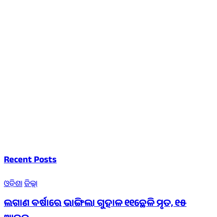
Recent Posts
ଓଡ଼ିଶା
ଜିଲ୍ଲା
ଲଗାଣ ବର୍ଷାରେ ଭାଙ୍ଗିଲା ଗୁହାଳ ୧୧ଛେଳି ମୃତ, ୧୫