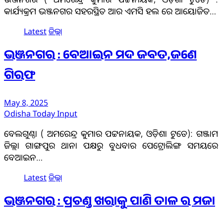
କାର୍ଯ୍ୟକ୍ରମ ଭଞ୍ଜନଗର ସହରସ୍ଥିତ ଆର ଏମସି ହଲ ରେ ଆୟୋଜିତ…
Latest
ଜିଲ୍ଲା
ଭଞ୍ଜନଗର : ବେଆଇନ ମଦ ଜବତ,ଜଣେ
ଗିରଫ
May 8, 2025
Odisha Today Input
ବେଲଗୁଣ୍ଠା ( ଅମରେନ୍ଦ୍ର କୁମାର ପଟ୍ଟନାୟକ, ଓଡ଼ିଶା ଟୁଡେ): ଗଞ୍ଜାମ
ଜିଲ୍ଲା ଗାଙ୍ଗପୁର ଥାନା ପକ୍ଷରୁ ବୁଧବାର ପେଟ୍ରୋଲିଙ୍ଗ ସମୟରେ
ବେଆଇନ…
Latest
ଜିଲ୍ଲା
ଭଞ୍ଜନଗର : ପ୍ରଚଣ୍ଡ ଖରାକୁ ପାଣି ତାଳ ର ମଜା