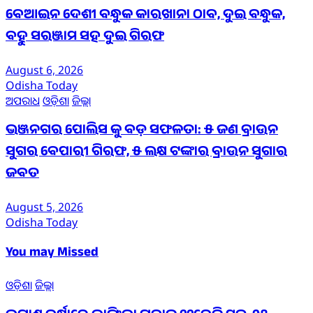
ବେଆଇନ ଦେଶୀ ବନ୍ଧୁକ କାରଖାନା ଠାବ, ଦୁଇ ବନ୍ଧୁକ,
ବହୁ ସରଞ୍ଜାମ ସହ ଦୁଇ ଗିରଫ
August 6, 2026
Odisha Today
ଅପରାଧ
ଓଡ଼ିଶା
ଜିଲ୍ଲା
ଭଞ୍ଜନଗର ପୋଲିସ କୁ ବଡ଼ ସଫଳତା: ୫ ଜଣ ବ୍ରାଉନ
ସୁଗର ବେପାରୀ ଗିରଫ, ୫ ଲକ୍ଷ ଟଙ୍କାର ବ୍ରାଉନ ସୁଗାର
ଜବତ
August 5, 2026
Odisha Today
You may Missed
ଓଡ଼ିଶା
ଜିଲ୍ଲା