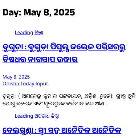
Day:
May 8, 2025
Leading
ଜିଲ୍ଲା
ବୁଗୁଡ଼ା : ବୁଗୁଡ଼ା ପିପୁଲ୍ସ କଲେଜ ପରିସରରୁ
ବିଷଧର ନାଗସାପ ଉଦ୍ଧାର
May 8, 2025
Odisha Today Input
ବୁଗୁଡ଼ା ( ଅମରେନ୍ଦ୍ର କୁମାର ପଟ୍ଟନାୟକ, ଓଡ଼ିଶା ଟୁଡେ): ଗ୍ରୀଷ୍ମ ଛୁଟି
ଯୋଗୁ କଲେଜ ଏବଂ ସ୍କୁଲଗୁଡ଼ିକ ବର୍ତ୍ତମାନ ବନ୍ଦ ଅଛି।…
Leading
ଅପରାଧ
ଜିଲ୍ଲା
ବେଲଗୁଣ୍ଠା : ସ୍ତ୍ରୀ ସହ ଅନୈତିକ ଅନୈତିକ