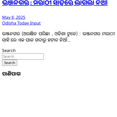
ଭଞ୍ଜନଗର : ମରାଠୀ ସାହିରେ ଲାଗିଲା ନିଆଁ
May 8, 2025
Odisha Today Input
ଭଞ୍ଜନଗର (ଅରକ୍ଷିତ ପରିଛା , ଓଡ଼ିଶା ଟୁଡେ) : ଭଞ୍ଜନଗର ମରାଠୀ
ସାହି ରେ ଏକ ପାଳ ଗଦାରୁ ହଟାତ ନିଆଁ…
Search
Search
ପାଣିପାଗ