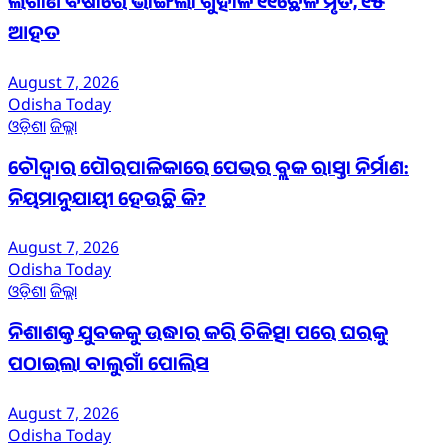
ଲଗାଣ ବର୍ଷାରେ ଭାଙ୍ଗିଲା ଗୁହାଳ ୧୧ଛେଳି ମୃତ, ୧୫
ଆହତ
August 7, 2026
Odisha Today
ଓଡ଼ିଶା
ଜିଲ୍ଲା
ଚୌଦ୍ୱାର ପୌରପାଳିକାରେ ପେଭର ବ୍ଲକ ରାସ୍ତା ନିର୍ମାଣ:
ନିୟମାନୁଯାୟୀ ହେଉଛି କି?
August 7, 2026
Odisha Today
ଓଡ଼ିଶା
ଜିଲ୍ଲା
ନିଶାଶକ୍ତ ଯୁବକକୁ ଉଦ୍ଧାର କରି ଚିକିତ୍ସା ପରେ ଘରକୁ
ପଠାଇଲା ବାଲୁଗାଁ ପୋଲିସ
August 7, 2026
Odisha Today