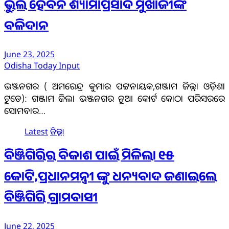
ଭୁଲି ହେବନି ଶ୍ୟାମାପ୍ରସାଦ ମୁଖାର୍ଜୀଙ୍କ
ବଳିଦାନ
June 23, 2025
Odisha Today Input
ଭଞ୍ଜନଗର ( ଅମରେନ୍ଦ୍ର କୁମାର ପଟ୍ଟନାୟକ,ଗଞ୍ଜାମ ଜିଲ୍ଲା ଓଡ଼ିଶା
ଟୁଡେ): ଗଞ୍ଜାମ ଜିଲା ଭଞ୍ଜନଗର ନୁଆ କୋର୍ଟ କୋଠା ପରିସରରେ
ସୋମବାର…
Latest
ଜିଲ୍ଲା
ବିଞ୍ଜିଗିରିର ବିକାଶ ପାଇଁ ମିଳିଲା ୧୫
କୋଟି,ପ୍ରଧାନମନ୍ତ୍ରୀ ଙ୍କୁ ଧନ୍ୟବାଦ ଜଣାଇଲେ
ବିଞ୍ଜିଗିରି ଗ୍ରାମବାସୀ
June 22, 2025