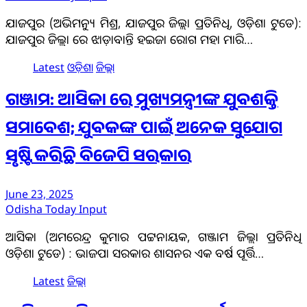
ଯାଜପୁର (ଅଭିମନ୍ୟୁ ମିଶ୍ର, ଯାଜପୁର ଜିଲ୍ଲା ପ୍ରତିନିଧି, ଓଡ଼ିଶା ଟୁଡେ):
ଯାଜପୁର ଜିଲ୍ଲା ରେ ଝାଡ଼ାବାନ୍ତି ହଇଜା ରୋଗ ମହା ମାରି…
Latest
ଓଡ଼ିଶା
ଜିଲ୍ଲା
ଗଞ୍ଜାମ: ଆସିକା ରେ ମୁଖ୍ୟମନ୍ତ୍ରୀଙ୍କ ଯୁବଶକ୍ତି
ସମାବେଶ; ଯୁବକଙ୍କ ପାଇଁ ଅନେକ ସୁଯୋଗ
ସୃଷ୍ଟି କରିଛି ବିଜେପି ସରକାର
June 23, 2025
Odisha Today Input
ଆସିକା (ଅମରେନ୍ଦ୍ର କୁମାର ପଟ୍ଟନାୟକ, ଗଞ୍ଜାମ ଜିଲ୍ଲା ପ୍ରତିନିଧି
ଓଡ଼ିଶା ଟୁଡେ) : ଭାଜପା ସରକାର ଶାସନର ଏକ ବର୍ଷ ପୂର୍ତ୍ତି…
Latest
ଜିଲ୍ଲା