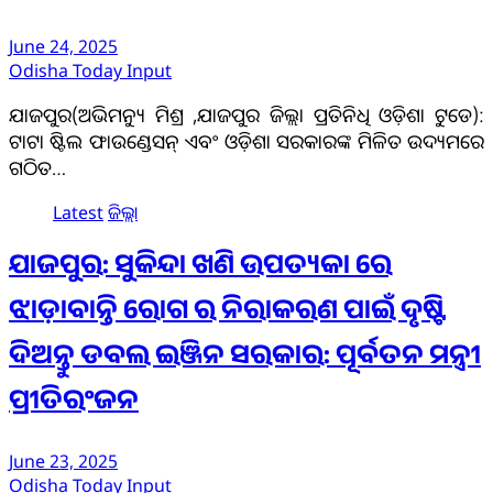
June 24, 2025
Odisha Today Input
ଯାଜପୁର(ଅଭିମନ୍ୟୁ ମିଶ୍ର ,ଯାଜପୁର ଜିଲ୍ଲା ପ୍ରତିନିଧି ଓଡ଼ିଶା ଟୁଡେ):
ଟାଟା ଷ୍ଟିଲ ଫାଉଣ୍ଡେସନ୍ ଏବଂ ଓଡ଼ିଶା ସରକାରଙ୍କ ମିଳିତ ଉଦ୍ୟମରେ
ଗଠିତ…
Latest
ଜିଲ୍ଲା
ଯାଜପୁର: ସୁକିନ୍ଦା ଖଣି ଉପତ୍ୟକା ରେ
ଝାଡ଼ାବାନ୍ତି ରୋଗ ର ନିରାକରଣ ପାଇଁ ଦୃଷ୍ଟି
ଦିଅନ୍ତୁ ଡବଲ ଇଞ୍ଜିନ ସରକାର: ପୂର୍ବତନ ମନ୍ତ୍ରୀ
ପ୍ରୀତିରଂଜନ
June 23, 2025
Odisha Today Input