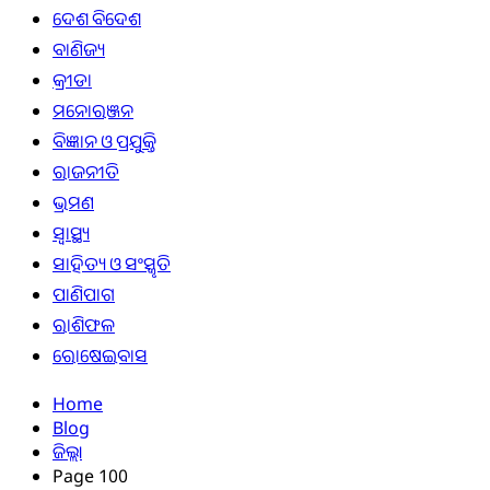
ଦେଶ ବିଦେଶ
ବାଣିଜ୍ୟ
କ୍ରୀଡା
ମନୋରଞ୍ଜନ
ବିଜ୍ଞାନ ଓ ପ୍ରଯୁକ୍ତି
ରାଜନୀତି
ଭ୍ରମଣ
ସ୍ୱାସ୍ଥ୍ୟ
ସାହିତ୍ୟ ଓ ସଂସ୍କୃତି
ପାଣିପାଗ
ରାଶିଫଳ
ରୋଷେଇବାସ
Home
Blog
ଜିଲ୍ଲା
Page 100