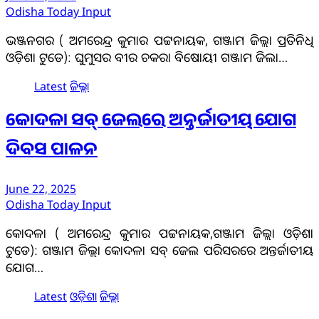
Odisha Today Input
ଭଞ୍ଜନଗର ( ଅମରେନ୍ଦ୍ର କୁମାର ପଟ୍ଟନାୟକ, ଗଞ୍ଜାମ ଜିଲ୍ଲା ପ୍ରତିନିଧି
ଓଡ଼ିଶା ଟୁଡେ): ଘୁମୁସର ବୀର ଚକରା ବିଷୋୟୀ ଗଞ୍ଜାମ ଜିଲା…
Latest
ଜିଲ୍ଲା
କୋଦଳା ସବ୍ ଜେଲରେ ଅନ୍ତର୍ଜାତୀୟ ଯୋଗ
ଦିବସ ପାଳନ
June 22, 2025
Odisha Today Input
କୋଦଳା ( ଅମରେନ୍ଦ୍ର କୁମାର ପଟ୍ଟନାୟକ,ଗଞ୍ଜାମ ଜିଲ୍ଲା ଓଡ଼ିଶା
ଟୁଡେ): ଗଞ୍ଜାମ ଜିଲ୍ଲା କୋଦଳା ସବ୍ ଜେଲ ପରିସରରେ ଅନ୍ତର୍ଜାତୀୟ
ଯୋଗ…
Latest
ଓଡ଼ିଶା
ଜିଲ୍ଲା