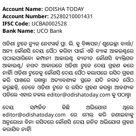
Account Name:
ODISHA TODAY
Account Number:
25280210001431
IFSC Code:
UCBA0002528
Bank Name:
UCO Bank
ଓଡିଶା ଟୁଡେ ନ୍ୟୁଜ୍ ନେଟୱର୍କ୍ ପ୍ରା. ଲି. କୁ ବିଜ୍ଞାପନ/ ଶୁଭେଚ୍ଛା ବାର୍ତ୍ତା/
ଅନ୍ୟ କୌଣସି ଦେୟ ପୈଠ କରିବା ପାଇଁ ଏହି ବ୍ୟାଙ୍କ ଆକଉଣ୍ଟରେ
ପଠାଇପାରିବେ। କମ୍ପାନୀ ଆକାଉଣ୍ଟ ବ୍ୟତୀତ କୌଣସି ବ୍ୟକ୍ତିଗତ
ଆକାଉଣ୍ଟ/ ନଗଦ ଆକାରରେ ଓଡ଼ିଶା ଟୁଡେ ଦେୟ ଗ୍ରହଣ କରେ
ନାହିଁ। ଓଡ଼ିଶା ଟୁଡେକୁ କୌଣସି ଦେୟ ପୈଠ କଲାପରେ ରସିଦ ଗ୍ରହଣ
କରି ପାଖରେ ରଖନ୍ତୁ। ଅତ୍ୟାବଶ୍ୟକ ସ୍ଥଳେ ଯଦି ନଗଦ ପୈଠ
କରୁଛନ୍ତି, ତେବେ ଓଡ଼ିଶା ଟୁଡେ ର ରସିଦ ଗ୍ରହଣ କରନ୍ତୁ। ଆବଶ୍ୟକ
ପଡିଲେ ଏହାର ନକଲ editor@odishatoday.com କୁ ପଠାନ୍ତୁ।
ଦେୟ ସମ୍ପର୍କିତ କିଛି ଅଭିଯୋଗ ଥିଲେ
editor@odishatoday.com ରେ ମେଲ୍ କରି ଜଣାଇବାକୁ
ଅନୁରୋଧ। ବିନା ରସିଦରେ କୌଣସି ଦେୟ ଜନିତ ଅଭିଯୋଗ ଗ୍ରହଣ
କରାଯିବ ନାହିଁ।