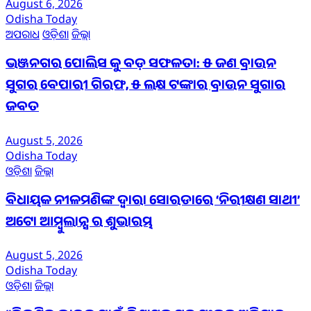
August 6, 2026
Odisha Today
ଅପରାଧ
ଓଡ଼ିଶା
ଜିଲ୍ଲା
ଭଞ୍ଜନଗର ପୋଲିସ କୁ ବଡ଼ ସଫଳତା: ୫ ଜଣ ବ୍ରାଉନ
ସୁଗର ବେପାରୀ ଗିରଫ, ୫ ଲକ୍ଷ ଟଙ୍କାର ବ୍ରାଉନ ସୁଗାର
ଜବତ
August 5, 2026
Odisha Today
ଓଡ଼ିଶା
ଜିଲ୍ଲା
ବିଧାୟକ ନୀଳମଣିଙ୍କ ଦ୍ବାରା ସୋରଡାରେ ‘ନିରୀକ୍ଷଣ ସାଥୀ’
ଅଟୋ ଆମ୍ବୁଲାନ୍ସ ର ଶୁଭାରମ୍ଭ
August 5, 2026
Odisha Today
ଓଡ଼ିଶା
ଜିଲ୍ଲା