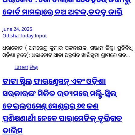
ଧରାକୋଟ : ଗୋ ଚାଲାଣ ସନ୍ଦେହରେ କଙ୍ଗାରୁ
କୋର୍ଟ ମାମଲାରେ ନଅ ଅଟକ,ତଦନ୍ତ ଜାରି
June 24, 2025
Odisha Today Input
ଧରାକୋଟ ( ଅମରେନ୍ଦ୍ର କୁମାର ପଟ୍ଟନାୟକ, ଗଞ୍ଜାମ ଜିଲ୍ଲା ପ୍ରତିନିଧି
ଓଡ଼ିଶା ଟୁଡେ): ଧରାକୋଟ ଥାନା ଅନ୍ତର୍ଗତ ଖାରିଗୁମା ଗ୍ରାମରେ ଗତ…
Latest
ଜିଲ୍ଲା
ଟାଟା ଷ୍ଟିଲ ଫାଉଣ୍ଡେସନ୍ ଏବଂ ଓଡ଼ିଶା
ସରକାରଙ୍କ ମିଳିତ ଉଦ୍ୟମରେ ମଲ୍ଟି-ସ୍କିଲ
ଡେଭଲପମେଣ୍ଟ ସେଣ୍ଟରର ୬୧ ଜଣ
ପ୍ରଶିକ୍ଷଣାର୍ଥୀ ନେବେ ପାରାମେଡିକ୍ ବୃତ୍ତିଗତ
ତାଲିମ