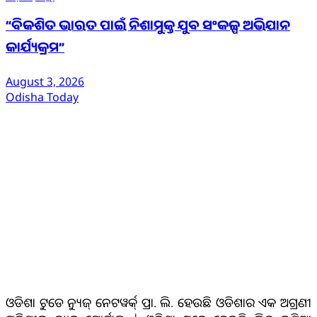
“ବିକଶିତ ଭାରତ ପାଇଁ ନିଶାମୁକ୍ତ ଯୁବ ସଂକଳ୍ପ ଅଭିଯାନ
କାର୍ଯ୍ୟକ୍ରମ”
August 3, 2026
Odisha Today
ଆମ ବିଷୟରେ
ଓଡିଶା ଟୁଡେ ନ୍ୟୁଜ୍ ନେଟୱର୍କ୍ ପ୍ରା. ଲି. ହେଉଛି ଓଡିଶାର ଏକ ଅଗ୍ରଣୀ