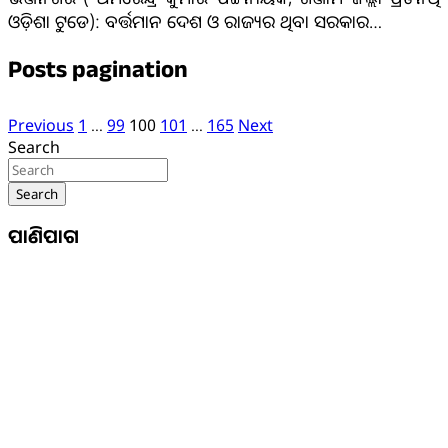
ଓଡ଼ିଶା ଟୁଡେ): ବର୍ତ୍ତମାନ ଦେଶ ଓ ରାଜ୍ୟର ଥିବା ସରକାର…
Posts pagination
Previous
1
…
99
100
101
…
165
Next
Search
Search
ପାଣିପାଗ