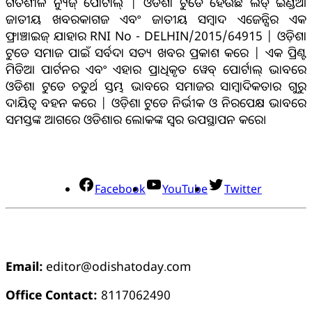
ଗତିଶୀଳ ନ୍ୟୁଜ୍ ପୋର୍ଟାଲ୍ | ଓଡିଶା ଟୁଡେ ହେଉଛି ଲିଡ୍ ଇଣ୍ଡିଆ
ଜାତୀୟ ଖବରକାଗଜ ଏବଂ ଜାତୀୟ ସମ୍ବାଦ ଏଜେନ୍ସିର ଏକ
ଫ୍ରାଞ୍ଚାଇଜ୍ ଯାହାର RNI No - DELHIN/2015/64915 | ଓଡ଼ିଶା
ଟୁଡେ ସମାଜ ପାଇଁ ସର୍ବଦା ସତ୍ୟ ଖବର ପ୍ରକାଶ କରେ | ଏକ ପ୍ରିଣ୍ଟ
ମିଡିଆ ପାର୍ଟନର ଏବଂ ଏହାର ପ୍ରାଧିକୃତ ୱେବ୍ ପୋର୍ଟାଲ୍ ଭାବରେ
ଓଡିଶା ଟୁଡେ ଚତୁର୍ଥ ସ୍ତମ୍ଭ ଭାବରେ ସମାଜର ସାମ୍ବାଦିକତାର ଗୁରୁ
ଦାୟିତ୍ବ ବହନ କରେ | ଓଡ଼ିଶା ଟୁଡେ ନିର୍ଭୀକ ଓ ନିରପେକ୍ଷ ଭାବରେ
ସମସ୍ତଙ୍କ ଆଗରେ ଓଡିଶାର ଲୋକଙ୍କ ସ୍ୱର ଉପସ୍ଥାପନ କରେ।
ସୋସିଆଲ୍ ମିଡିଆ
Facebook
YouTube
Twitter
ଯୋଗାଯୋଗ
Email:
editor@odishatoday.com
Office Contact:
8117062490