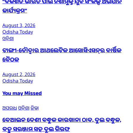
“ବିକଶିତ ଭାରତ ପାଇଁ ନିଶାମୁକ୍ତ ଯୁବ ସଂକଳ୍ପ ଅଭିଯାନ
କାର୍ଯ୍ୟକ୍ରମ”
August 3, 2026
Odisha Today
ଓଡ଼ିଶା
ଟାଙ୍ଗୀ-ଚୌଦ୍ୱାର ଆଥଲେଟିକ ଆସୋସିଏସନ୍‌ର ବାର୍ଷିକ
ବୈଠକ
August 2, 2026
Odisha Today
You may Missed
ଅପରାଧ
ଓଡ଼ିଶା
ଜିଲ୍ଲା
ବେଆଇନ ଦେଶୀ ବନ୍ଧୁକ କାରଖାନା ଠାବ, ଦୁଇ ବନ୍ଧୁକ,
ବହୁ ସରଞ୍ଜାମ ସହ ଦୁଇ ଗିରଫ