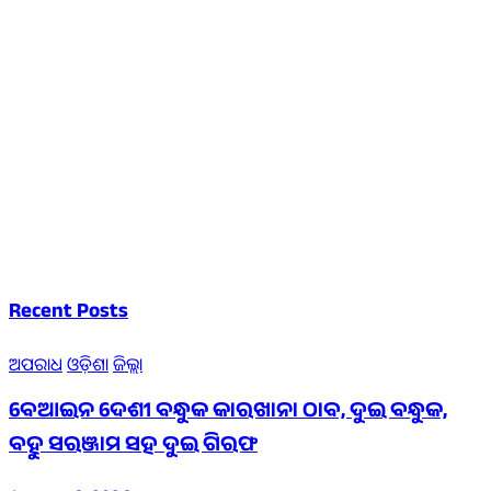
Recent Posts
ଅପରାଧ
ଓଡ଼ିଶା
ଜିଲ୍ଲା
ବେଆଇନ ଦେଶୀ ବନ୍ଧୁକ କାରଖାନା ଠାବ, ଦୁଇ ବନ୍ଧୁକ,
ବହୁ ସରଞ୍ଜାମ ସହ ଦୁଇ ଗିରଫ