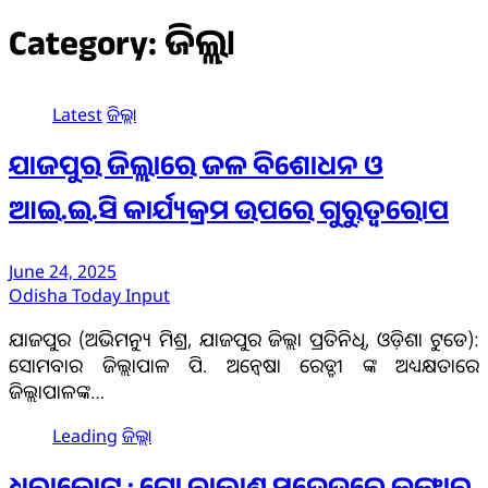
Category:
ଜିଲ୍ଲା
Latest
ଜିଲ୍ଲା
ଯାଜପୁର ଜିଲ୍ଲାରେ ଜଳ ବିଶୋଧନ ଓ
ଆଇ.ଇ.ସି କାର୍ଯ୍ୟକ୍ରମ ଉପରେ ଗୁରୁତ୍ୱରୋପ
June 24, 2025
Odisha Today Input
ଯାଜପୁର (ଅଭିମନ୍ୟୁ ମିଶ୍ର, ଯାଜପୁର ଜିଲ୍ଲା ପ୍ରତିନିଧି, ଓଡ଼ିଶା ଟୁଡେ):
ସୋମବାର ଜିଲ୍ଲାପାଳ ପି. ଅନ୍ୱେଷା ରେଡ୍ଡୀ ଙ୍କ ଅଧ୍ୟକ୍ଷତାରେ
ଜିଲ୍ଲାପାଳଙ୍କ…
Leading
ଜିଲ୍ଲା