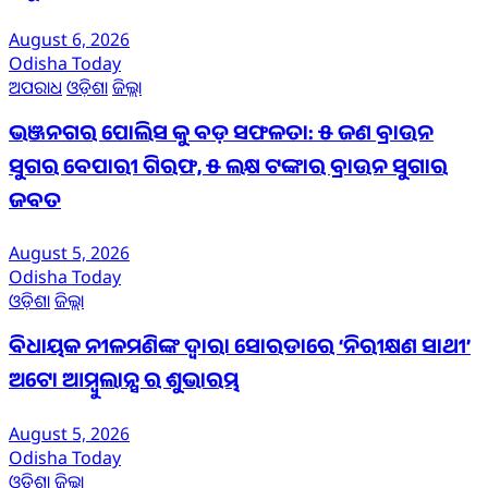
August 6, 2026
Odisha Today
ଅପରାଧ
ଓଡ଼ିଶା
ଜିଲ୍ଲା
ଭଞ୍ଜନଗର ପୋଲିସ କୁ ବଡ଼ ସଫଳତା: ୫ ଜଣ ବ୍ରାଉନ
ସୁଗର ବେପାରୀ ଗିରଫ, ୫ ଲକ୍ଷ ଟଙ୍କାର ବ୍ରାଉନ ସୁଗାର
ଜବତ
August 5, 2026
Odisha Today
ଓଡ଼ିଶା
ଜିଲ୍ଲା
ବିଧାୟକ ନୀଳମଣିଙ୍କ ଦ୍ବାରା ସୋରଡାରେ ‘ନିରୀକ୍ଷଣ ସାଥୀ’
ଅଟୋ ଆମ୍ବୁଲାନ୍ସ ର ଶୁଭାରମ୍ଭ
August 5, 2026
Odisha Today
ଓଡ଼ିଶା
ଜିଲ୍ଲା