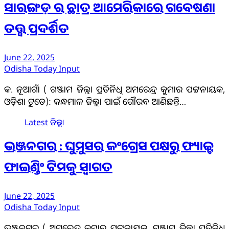
ସାରଙ୍ଗଡ଼ ର ଛାତ୍ର ଆମେରିକାରେ ଗବେଷଣା
ତତ୍ତ୍ଵ ପ୍ରଦର୍ଶିତ
June 22, 2025
Odisha Today Input
କ. ନୂଆଗାଁ ( ଗଞ୍ଜାମ ଜିଲ୍ଲା ପ୍ରତିନିଧି ଅମରେନ୍ଦ୍ର କୁମାର ପଟ୍ଟନାୟକ,
ଓଡ଼ିଶା ଟୁଡେ): କନ୍ଧମାଳ ଜିଲ୍ଲା ପାଇଁ ଗୌରବ ଆଣିଛନ୍ତି…
Latest
ଜିଲ୍ଲା
ଭଞ୍ଜନଗର : ଘୁମୁସର କଂଗ୍ରେସ ପକ୍ଷରୁ ଫ୍ୟାକ୍ଟ
ଫାଇଣ୍ଡିଂ ଟିମକୁ ସ୍ୱାଗତ
June 22, 2025
Odisha Today Input
ଭଞ୍ଜନଗର ( ଅମରେନ୍ଦ୍ର କୁମାର ପଟ୍ଟନାୟକ, ଗଞ୍ଜାମ ଜିଲ୍ଲା ପ୍ରତିନିଧି