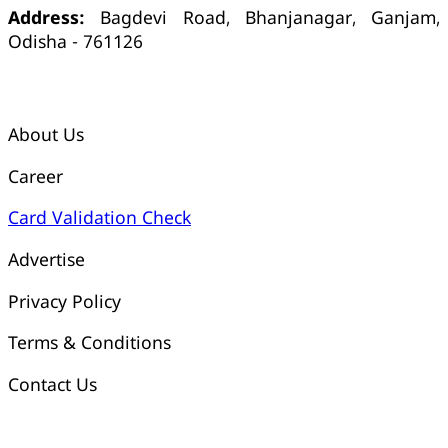
Address:
Bagdevi Road, Bhanjanagar, Ganjam,
Odisha - 761126
କ୍ୱିକ୍ ଲିଙ୍କ୍ସ୍
About Us
Career
Card Validation Check
Advertise
Privacy Policy
Terms & Conditions
Contact Us
ଓଡ଼ିଶା ଟୁଡେ ବ୍ୟାଙ୍କ୍ ଆକାଉଣ୍ଟ ସମ୍ପର୍କୀୟ ସୂଚନା